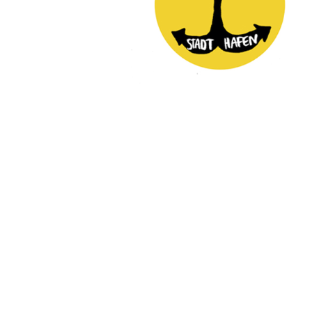
Kontakt:
info@studiokordial.de
© 2022
STUDIO KORDIAL
2024
LOGBUCH KLIMAACHSE
LINZ