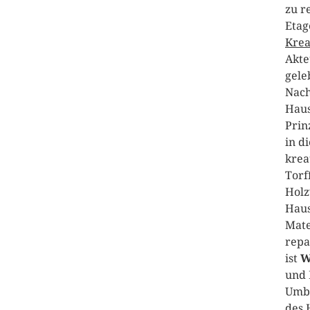
zu r
Etag
Krea
Akte
gele
Nach
Haus
Prin
in d
krea
Torf
Holz
Haus
Mate
repa
ist
W
und 
Umba
des 