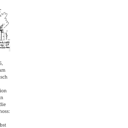
5,
sam
isch
ion
en
die
hoss:
bst