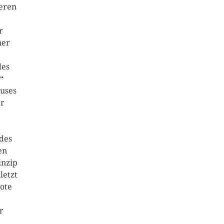
teren
r
ner
des
“
auses
er
des
en
inzip
letzt
bote
r