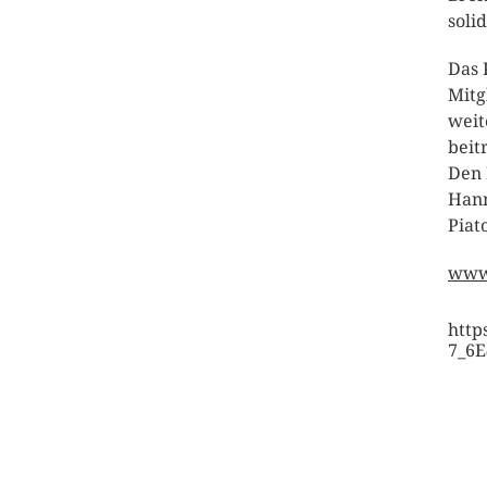
soli
Das 
Mitg
weit
beit
Den 
Hann
Piat
www
http
7_6E