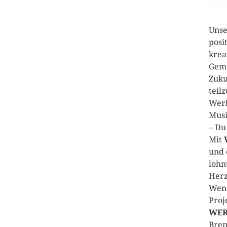
Uns
posi
krea
Geme
Zuku
teil
Werk
Musi
– Du
Mit
und 
lohn
Herz
Wen 
Proj
WER
Brem