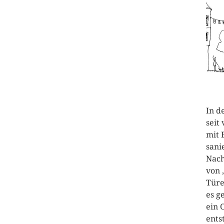
In d
seit
mit 
sani
Nach
von 
Türe
es g
ein 
ents