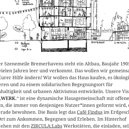
er Szenemeile Bremerhavens steht ein Altbau, Baujahr 190
 vielen Jahren leer und verkommt. Das wollen wir gemein
Eurer Hilfe ändern! Wir wollen das Haus kaufen, es ökolog
eren und zu einem solidarischen Begegnungsort für
haltigkeit und urbanen Aktivismus entwickeln. Unsere Vis
„
WERK.
“ ist eine dynamische Hausgemeinschaft mit offen
n, die immer von denjenigen Nutzer*innen geformt wird, 
erade bewohnen. Die Basis legt das
Café Findus
im Erdgesc
Ort zum Ankommen, Begegnen und Erleben. Im Hinterhof
tehen mit den
ZIRCULA:Labs
Werkstätten, die einladen, sel