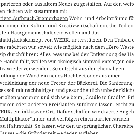
eparieren oder aus Altem Neues zu gestalten. Auf den wei
en richten wir zusammen mit
tiver.Aufbruch.Bremerhaven
Wohn- und Arbeitsräume fü
ur:innen der Kultur- und Kreativwirtschaft ein, die Teil ei
bten Hausgemeinschaft sein wollen und das
haltigkeitskonzept von
WERK.
unterstützen. Den Umbau 
es möchten wir soweit wie möglich nach dem „Zero Waste
zip durchführen: Alles, was uns bei der Entkernung des H
ie Hände fällt, wollen wir ökologisch sinnvoll entsorgen od
tiv wiederverwenden. So entsteht aus der ehemaligen
füllung der Wand ein neues Hochbeet oder aus einer
verkleidung der neue Tresen der Bäckerei. Die Sanierung 
es soll mit nachhaltigen und gesundheitlich unbedenklich
rialien passieren und sich wie beim „Cradle to Cradle“- Pr
rieren oder anderen Kreisläufen zuführen lassen. Nicht zu
ERK.
ein inklusiver Ort. Dafür schaffen wir diverse Ange
Multiplikator*innen und verfolgen einen barrierearmen
u (Fahrstuhl). So lassen wir den ursprünglichen Charakte
Hauses – die Gründerzeit – wieder aufleben.