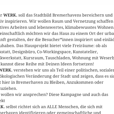
er
WERK.
soll das Stadtbild Bremerhavens bereichern und
tiv inspirieren. Wir wollen Raum und Vernetzung schaffen
tives Arbeiten und lebenswertes, klimabewusstes Wohnen
inschaftlich möchten wir das Haus zu einem Ort der urb
nft gestalten, der die Besucher*innen inspiriert und einlä
zuhaben. Das Hausprojekt bietet viele Freiräume: ob als
statt, Designbüro, Co-Workingspace, Kunstatelier,
kwerkstatt, Kursraum, Tauschladen, Wohnung mit Weserb
 kannst diese Reihe mit Deinen Ideen fortsetzen!
WERK.
verstehen wir uns als Teil einer politischen, soziale
ökologischen Veränderung der Stadt und zeigen, dass es si
t hier in Bremerhaven zu Bleiben, Anzukommen oder
uziehen.
wollen wir ansprechen? Diese Kampagne und auch das
ekt
K.
selbst richtet sich an ALLE Menschen, die sich mit
erhaven identifizieren oder gemeinschaftliche und